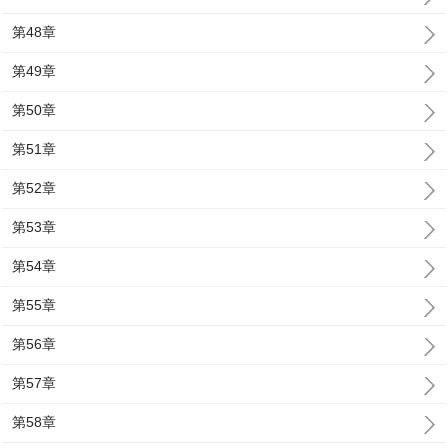
第48章
第49章
第50章
第51章
第52章
第53章
第54章
第55章
第56章
第57章
第58章