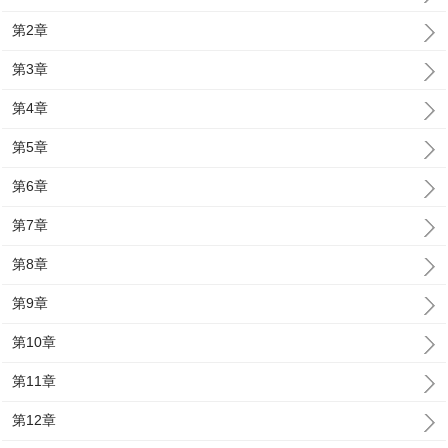
第2章
第3章
第4章
第5章
第6章
第7章
第8章
第9章
第10章
第11章
第12章