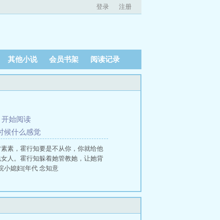
登录
注册
其他小说
会员书架
阅读记录
、
开始阅读
的时候什么感觉
“素素，霍行知要是不从你，你就给他
包女人。霍行知躲着她管教她，让她背
小媳妇[年代 念知意