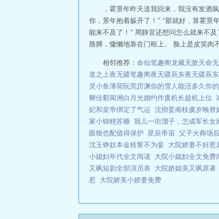
，霍景年昨天送我回来，我没有发酒疯
你，景年抱着躲开了！” “那就好，算霍景
能来不及了！” 周静宜还想问怎么就来不及
胳膊，慵懒地靠在门框上。 脸上是皮笑肉不
相邻推荐：
命仙笔趣阁
龙藏
无敌天命
无
道之上
夜无疆笔趣阁
夜无疆辰东
夜无疆辰东
灵
小鱼薄荷
阮莞厉渊
你的雪人能活多久
你的
卿佳郗闻洲白月光婚约作废机长趁机上位
妃和皇帝绑定了气运
沈彻姜南枝虞岁晚替
家小锦鲤苏糖
我儿一街溜子，怎成军长女
眼狼也配值得保护
星辰帝宙
父子火葬场
沈玉铮奴本金枝誓不为妾
大院娇妻不好惹
小媳妇年代全文阅读
大院小媳妇全文免
又飒短剧全部演员表
大院娇媳美又飒原
惹
大院娇美小娇妻免费