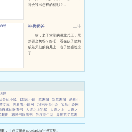
将会过出怎样的精彩？...
神兵奶爸
二斗
啥，老子堂堂的漠北兵王，居
然要当奶爸？好吧，看在孩子他妈
貌若天仙的份儿上，老子勉强答应
了...
说网
我是仙小说
123读小说
笔趣阁
新笔趣阁
爱看小
梦文库
去看看小说网
7k啦言情小说
宝马小说网
独自成仙眼看书
大道之上宅猪
大道之上
大道之
笔趣阁
志怪书眼看书
异度荒尘乱
异度荒尘笔趣
夫人她是玄学祖师爷免费
潜伏北平的间谍妈
诸天
魂穿修仙界
戒烟无删减全文阅读
傅时筵和沈非晚
尊夫人马甲轰动三界风云墨九渊
艾滋病人用手搓了
通过屏蔽novelspider字段实现。