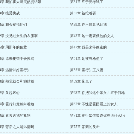
30章 我怕霍大哥突然提结婚
第31章 终于要考试了
4章 接受挑战
第35章 被抢着要
8章 我会祝福他们
第39章 你不愿意见到我
2章 没见过女生的衣服啊
第43章 她一定要做他的女人
6章 周斯年的偏爱
第47章 我是来等颜素的
0章 原来犯错不会挨骂
第51章 她被当枪使了
4章 温情讨好霍行知
第55章 霍行知王八蛋
8章 那我就会和她结婚
第59章 见鬼了
2章 又起坏心
第63章 你把我这个亲女儿置于何地
6章 霍行知竟然向着她
第67章 不愧是霍团看上的女人
0章 素素送我的礼物
第71章 霍行知你知道你在说什么吗
4章 背后之人是温情吗
第75章 颜素的反击