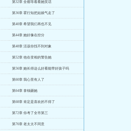
第32章 全都等着看她笑话
第36章 霍行知把姑娘气走了
第40章 希望我们再也不见
第44章 她好像在控分
第48章 活该你找不到对象
第52章 他在变相的警告她
第56章 她长得这么好看能带好孩子吗
第60章 我心里有人了
第64章 拿钱砸她
第68章 肯定是喜欢的不得了
第72章 你考了全市第三
第76章 老太太不同意