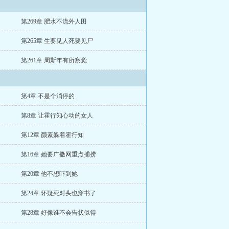
第269章 肥水不流外人田
第265章 生要见人死要见尸
第261章 周斯年有所察觉
第4章 不是个消停的
第8章 让霍行知心动的女人
第12章 颜素躲着霍行知
第16章 她要广撒网重点捕捞
第20章 他不想吓到她
第24章 怀疑死对头也穿书了
第28章 好像谁不会告状似得