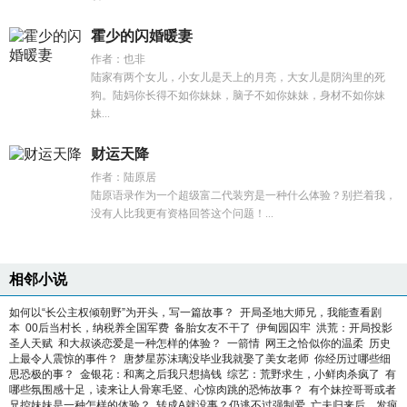
霍少的闪婚暖妻
作者：也非
陆家有两个女儿，小女儿是天上的月亮，大女儿是阴沟里的死
狗。陆妈你长得不如你妹妹，脑子不如你妹妹，身材不如你妹
妹...
财运天降
作者：陆原居
陆原语录作为一个超级富二代装穷是一种什么体验？别拦着我，
没有人比我更有资格回答这个问题！...
相邻小说
如何以“长公主权倾朝野”为开头，写一篇故事？
开局圣地大师兄，我能查看剧
本
00后当村长，纳税养全国军费
备胎女友不干了
伊甸园囚牢
洪荒：开局投影
圣人天赋
和大叔谈恋爱是一种怎样的体验？
一箭情
网王之恰似你的温柔
历史
上最令人震惊的事件？
唐梦星苏沫璃没毕业我就娶了美女老师
你经历过哪些细
思恐极的事？
金银花：和离之后我只想搞钱
综艺：荒野求生，小鲜肉杀疯了
有
哪些氛围感十足，读来让人骨寒毛竖、心惊肉跳的恐怖故事？
有个妹控哥哥或者
兄控妹妹是一种怎样的体验？
转成A就没事？仍逃不过强制爱
亡夫归来后，发疯