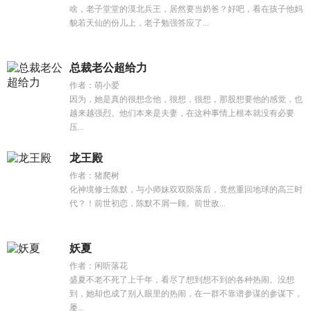
啥，老子堂堂的漠北兵王，居然要当奶爸？好吧，看在孩子他妈
貌若天仙的份儿上，老子勉强答应了...
总裁老公超给力
作者：萌小爱
因为，她是真的很想念他，很想，很想，那股想要他的感觉，也
越来越强烈。他们本来是夫妻，在这种事情上根本就没有必要
压...
龙王殿
作者：猪爬树
化神境修士陈默，与小师妹双双陨落后，竟然重回地球的高三时
代？！前世初恋，陈默不屑一顾。前世敌...
妖夏
作者：闲听落花
盛夏不老不死了上千年，看尽了想到想不到的各种热闹。没想
到，她却也成了别人眼里的热闹，在一群不靠谱参谋的参谋下，
屡...