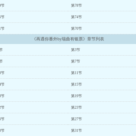
9节
第78节
5节
第74节
1节
第70节
《再遇你番外by瑞曲有银票》章节列表
节
第3节
节
第7节
0节
第11节
4节
第15节
8节
第19节
2节
第23节
6节
第27节
0节
第31节