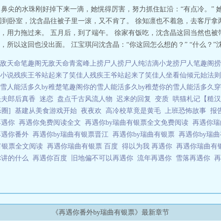
头，鼻尖的水珠刚好掉下来一滴，她愰得厉害，努力抓住缸沿：“有点冷。”
回到卧室，沈含晶往被子里一滚，又不肯了。 徐知凛也不着急，去客厅拿
，用力拖过来。 五月后，到了端午。 徐家有饭吃，沈含晶这回当然也被
所以这回也没出面。 江宝琪问沈含晶：“你这回怎么想的？” “什么？”沈含
敌天命笔趣阁
无敌天命青鸾峰上
捞尸人
捞尸人纯洁滴小龙
捞尸人笔趣阁
捞
小说
残疾王爷站起来了笑佳人
残疾王爷站起来了笑佳人
坐看仙倾
元始法则
雪人能活多久by稚楚笔趣阁
你的雪人能活多久by稚楚
你的雪人能活多久
穿
瓷夫郎后真香
迷恋
盘点千古风流人物
迟来的回复
变质
哄猫札记【糙汉1
圈]
基建从美食游戏开始
夜夜欢
高冷校草竟是黄毛
上班恐怖故事
报
再遇你
再遇你免费阅读全文
再遇你by瑞曲有银票全文免费阅读
再遇你瑞
再遇你番外
再遇你by瑞曲有银票晋江
再遇你by瑞曲有银票
再遇你by瑞
有银票全文阅读
再遇你瑞曲有银票 百度
得以为我 再遇你
再遇你瑞曲有
你讲的什么
再遇你百度
旧地偏不可以再遇你
流年再遇你
雪落再遇你
《再遇你番外by瑞曲有银票》最新章节