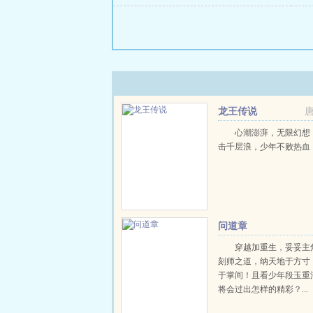
龙王传说
心潮澎湃，无限幻想
击千层浪，少年不败热血！.
问道章
穿越加重生，妥妥主
刻师之道，纳天地于方寸
于掌间！且看少年段玉重
将会过出怎样的精彩？...