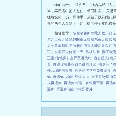
惮的地步。 “徐少爷。”沈含晶转回
净，再用浴巾把人包住，带回卧室。 只是
往垃圾筒一扔，再伸手，从被子找到她的脚
开的两个人又到了一起，徐老爷子难以接受，
相邻推荐：
命仙笔趣阁
龙藏
无敌天命
无
道之上
夜无疆笔趣阁
夜无疆辰东
夜无疆辰东
灵
小鱼薄荷
阮莞厉渊
你的雪人能活多久
你的
军，被最强大佬宠上天
孤枝幼雀
娶了碰
王宝钏[快穿]
当邪恶潜伏时
杳杳星光[娱乐
尊
再遇你瑞曲有银票讲的什么
倾尽韶华
外by瑞曲有银票
再遇你沈含晶免费阅读
你
再遇你by瑞曲有银票txt
再遇你by瑞曲
戎再遇你
再遇你by瑞曲有银票百度
再遇
遇你
再遇你瑞曲有银票番外