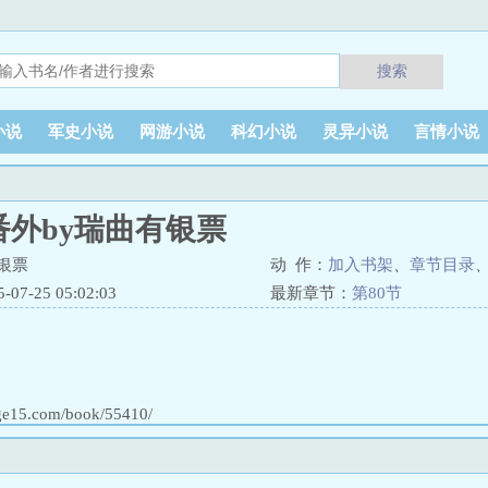
搜索
小说
军史小说
网游小说
科幻小说
灵异小说
言情小说
番外by瑞曲有银票
银票
动 作：
加入书架
、
章节目录
7-25 05:02:03
最新章节：
第80节
ge15.com/book/55410/