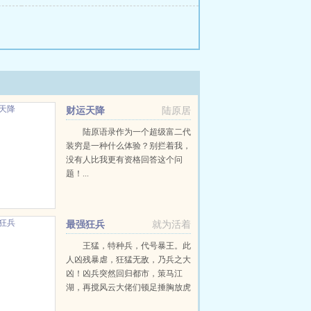
财运天降
陆原居
陆原语录作为一个超级富二代
装穷是一种什么体验？别拦着我，
没有人比我更有资格回答这个问
题！...
最强狂兵
就为活着
王猛，特种兵，代号暴王。此
人凶残暴虐，狂猛无敌，乃兵之大
凶！凶兵突然回归都市，策马江
湖，再搅风云大佬们顿足捶胸放虎
归山，控制不住了群号450242488