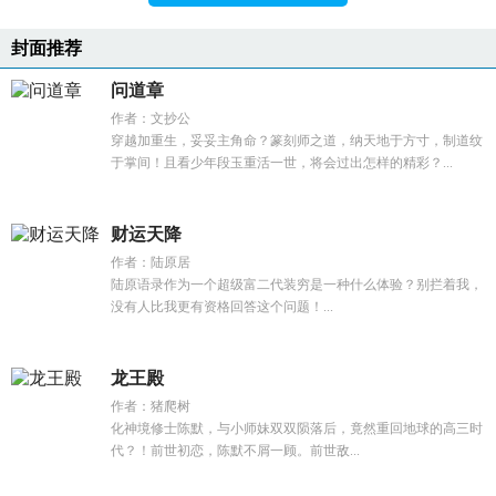
封面推荐
问道章
作者：文抄公
穿越加重生，妥妥主角命？篆刻师之道，纳天地于方寸，制道纹
于掌间！且看少年段玉重活一世，将会过出怎样的精彩？...
财运天降
作者：陆原居
陆原语录作为一个超级富二代装穷是一种什么体验？别拦着我，
没有人比我更有资格回答这个问题！...
龙王殿
作者：猪爬树
化神境修士陈默，与小师妹双双陨落后，竟然重回地球的高三时
代？！前世初恋，陈默不屑一顾。前世敌...