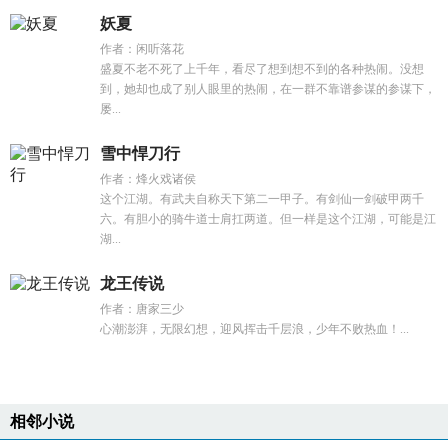
妖夏
作者：闲听落花
盛夏不老不死了上千年，看尽了想到想不到的各种热闹。没想
到，她却也成了别人眼里的热闹，在一群不靠谱参谋的参谋下，
屡...
雪中悍刀行
作者：烽火戏诸侯
这个江湖。有武夫自称天下第二一甲子。有剑仙一剑破甲两千
六。有胆小的骑牛道士肩扛两道。但一样是这个江湖，可能是江
湖...
龙王传说
作者：唐家三少
心潮澎湃，无限幻想，迎风挥击千层浪，少年不败热血！...
相邻小说