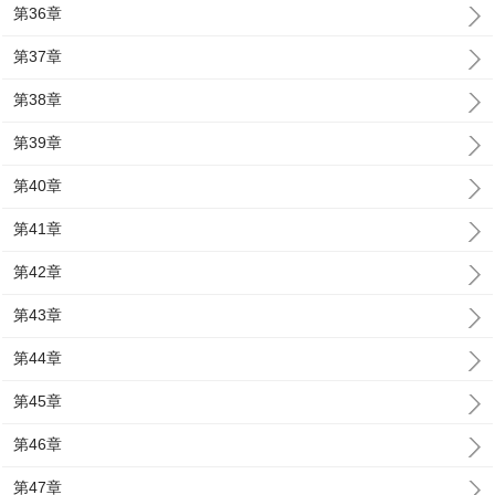
第36章
第37章
第38章
第39章
第40章
第41章
第42章
第43章
第44章
第45章
第46章
第47章