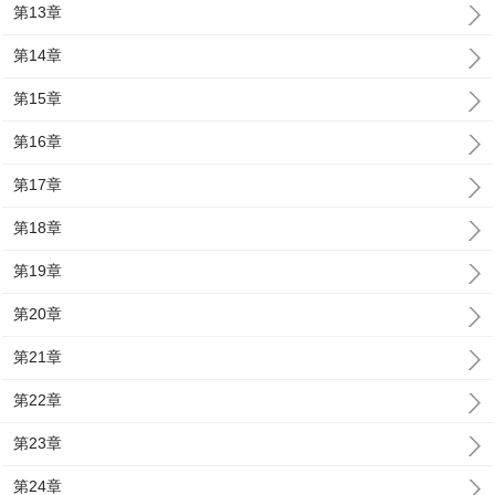
第13章
第14章
第15章
第16章
第17章
第18章
第19章
第20章
第21章
第22章
第23章
第24章